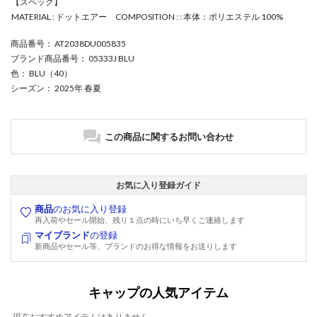
【スペック】
MATERIAL : ドットエアー COMPOSITION : : 本体：ポリエステル 100%
商品番号
： AT2038DU005835
ブランド商品番号
： 05333J BLU
色
： BLU（40）
シーズン
： 2025年 春夏
この商品に関するお問い合わせ
お気に入り登録ガイド
商品
のお気に入り登録
再入荷やセール開始、残り１点の時にいち早くご連絡します
マイブランド
の登録
新商品やセール等、ブランドのお得な情報をお送りします
キャップの人気アイテム
現在おすすめアイテムはありません。