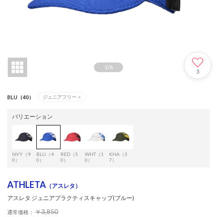
1
/
6
3
BLU（40）
ジュニアフリー
×
バリエーション
NVY（9
BLU（4
RED（5
WHT（1
KHA（3
0）
0）
0）
0）
7）
ATHLETA
（アスレタ）
アスレタ ジュニアプラクティスキャップ(ブルー)
￥3,850
通常価格：