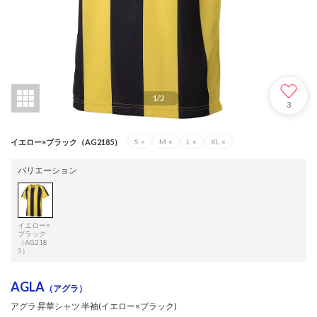
1
/
2
3
イエロー×ブラック（AG2185）
S
×
M
×
L
×
XL
×
バリエーション
イエロー×
ブラック
（AG218
5）
AGLA
（アグラ）
アグラ 昇華シャツ 半袖(イエロー×ブラック)