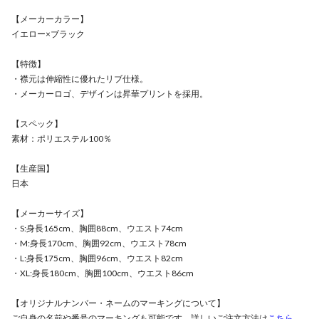
【メーカーカラー】
イエロー×ブラック
【特徴】
・襟元は伸縮性に優れたリブ仕様。
・メーカーロゴ、デザインは昇華プリントを採用。
【スペック】
素材：ポリエステル100％
【生産国】
日本
【メーカーサイズ】
・S:身長165cm、胸囲88cm、ウエスト74cm
・M:身長170cm、胸囲92cm、ウエスト78cm
・L:身長175cm、胸囲96cm、ウエスト82cm
・XL:身長180cm、胸囲100cm、ウエスト86cm
【オリジナルナンバー・ネームのマーキングについて】
ご自身の名前や番号のマーキングも可能です。詳しいご注文方法は
こちら