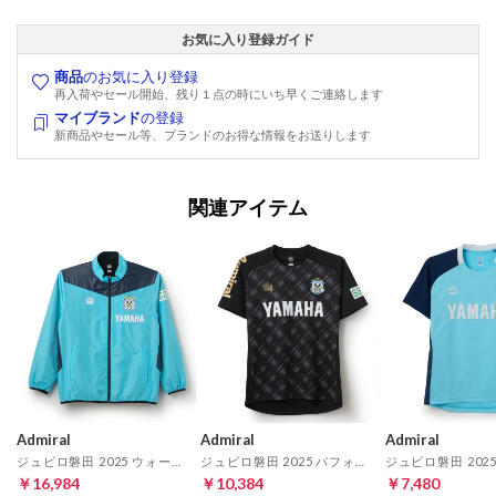
お気に入り登録ガイド
商品
のお気に入り登録
再入荷やセール開始、残り１点の時にいち早くご連絡します
マイブランド
の登録
新商品やセール等、ブランドのお得な情報をお送りします
関連アイテム
Admiral
Admiral
Admiral
ジュビロ磐田 2025 ウォーマージャケット(ブルー)
ジュビロ磐田 2025 パフォーマンスプラシャツ(ブラック)
￥16,984
￥10,384
￥7,480