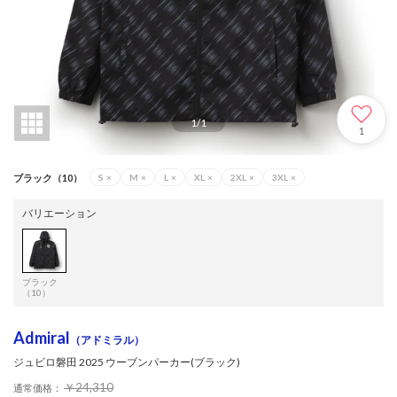
1
/
1
1
ブラック（10）
S
×
M
×
L
×
XL
×
2XL
×
3XL
×
バリエーション
ブラック
（10）
Admiral
（アドミラル）
ジュビロ磐田 2025 ウーブンパーカー(ブラック)
￥24,310
通常価格：