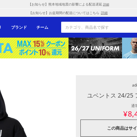
【お知らせ】熊本地域地震の影響による配送遅延
詳細
【お知らせ】お盆期間の配送についてはこちら
詳細
リ
ブランド
チーム
ad
ユベントス 24/2
通
¥
8,
この商品は
サイ