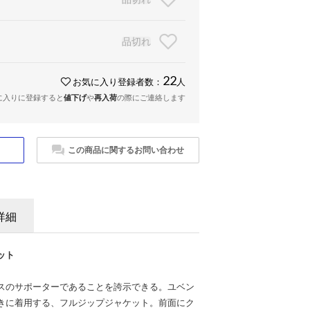
品切れ
22
お気に入り登録者数：
人
に入りに登録すると
値下げ
や
再入荷
の際にご連絡します
この商品に関するお問い合わせ
詳細
ット
スのサポーターであることを誇示できる。ユベン
きに着用する、フルジップジャケット。前面にク