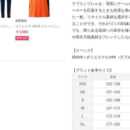
ラブエンブレムを、背面にチーム
ーローを応援するときも快適な着
た一枚。リサイクル素材を選択す
adidas
ることができ、それがゴミの削減
ユベントス 24/25 トレーニングトップ&トレーニングパンツ(オレンジ×ネイビー)
ユベントス 24/25 トレーニングジャージー(オレンジ)
でも、限りある資源への依存を減
￥3,960
や再生可能素材をブレンドしたも
40%
【スペック】
綿66% / ポリエステル34%（ダ
【ブランド参考サイズ】