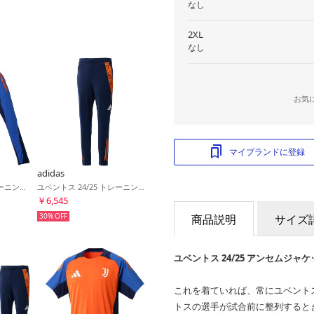
なし
2XL
なし
お気
マイブランドに登録
adidas
ユベントス 24/25 トレーニングトップ(オレンジ)
ユベントス 24/25 トレーニングパンツ(ネイビー)
￥6,545
30%
商品説明
サイズ
ユベントス 24/25 アンセムジャケ
これを着ていれば、常にユベント
トスの選手が試合前に整列すると