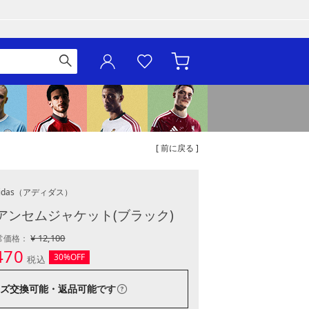
[ 前に戻る ]
idas
（アディダス）
5 アンセムジャケット(ブラック)
¥ 12,100
常価格：
470
30%OFF
税込
ズ交換可能・返品可能
です