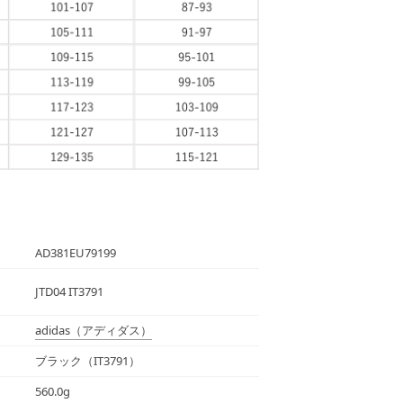
AD381EU79199
JTD04 IT3791
adidas
（アディダス）
ブラック（IT3791）
560.0g