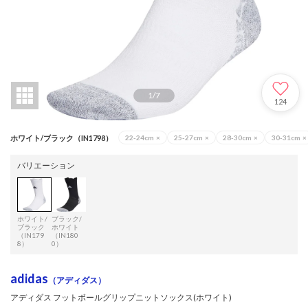
1
/
7
124
ホワイト/ブラック（IN1798）
22-24cm
×
25-27cm
×
28-30cm
×
30-31cm
×
バリエーション
ホワイト/
ブラック/
ブラック
ホワイト
（IN179
（IN180
8）
0）
adidas
（アディダス）
アディダス フットボールグリップニットソックス(ホワイト)