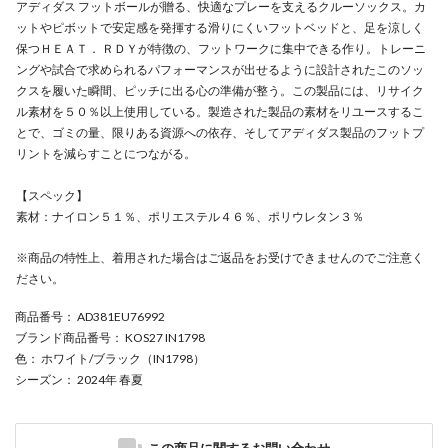
アディダス フットボールが贈る、快適なプレーを支えるクルーソックス。カ
ットやピボットで安定感を発揮する滑りにくいフットベッドと、足を涼しく
保つＨＥＡＴ． ＲＤＹが特徴の、フットワークに集中できる作り。トレーニ
ングや試合で求められるパフォーマンスが出せるように設計されたこのソッ
クスを履いた瞬間、ピッチに出る心の準備が整う。この製品には、リサイク
ル素材を５０％以上使用している。製造された製品の素材をリユースするこ
とで、ゴミの量、限りある資源への依存、そしてアディダス製品のフットプ
リントを減らすことにつながる。
【スペック】
素材：ナイロン５１％、ポリエステル４６％、ポリウレタン３％
※商品の特性上、着用された場合はご返品をお受けできませんのでご注意く
ださい。
商品番号
： AD381EU76992
ブランド商品番号
： KOS27 IN1798
色
： ホワイト/ブラック（IN1798）
シーズン
： 2024年 春夏
この商品に関するお問い合わせ