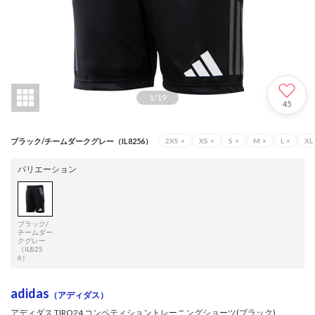
1
/
19
45
ブラック/チームダークグレー（IL8256）
2XS
×
XS
×
S
×
M
×
L
×
XL
バリエーション
ブラック/
チームダー
クグレー
（IL825
6）
adidas
（アディダス）
アディダス TIRO24 コンペティショントレーニングショーツ(ブラック)