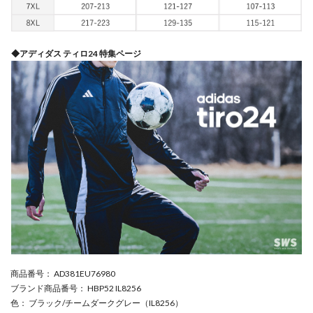
◆アディダス ティロ24 特集ページ
商品番号
： AD381EU76980
ブランド商品番号
： HBP52 IL8256
色
： ブラック/チームダークグレー（IL8256）