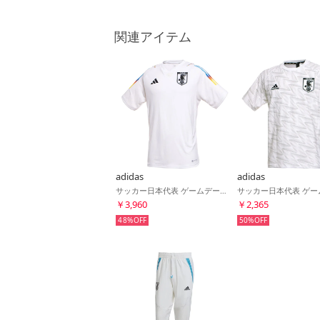
関連アイテム
adidas
adidas
サッカー日本代表 ゲームデー プレマッチジャージー(ホワイト)
￥3,960
￥2,365
48%
50%