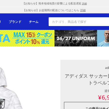
【お知らせ】熊本地域地震の影響による配送遅延
詳細
【お知らせ】お盆期間の配送についてはこちら
詳細
リ
ブランド
チーム
ad
アディダス サッカー
トラベル
通
¥
6,
この商品は
サイ