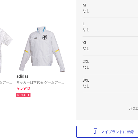
M
なし
L
なし
XL
なし
2XL
なし
adidas
3XL
サッカー日本代表 ゲームデー トラベルTシャツ(ホワイト)
サッカー日本代表 ゲームデー アンセムジャケット(ホワイト)
なし
￥5,940
61%
お気
マイブランドに登録