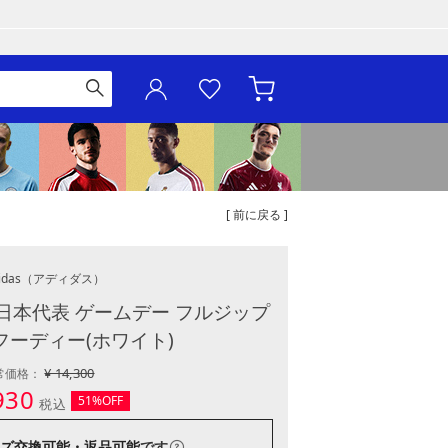
[ 前に戻る ]
idas
（アディダス）
日本代表 ゲームデー フルジップ
フーディー(ホワイト)
¥ 14,300
常価格：
930
51%OFF
税込
ズ交換可能・返品可能
です