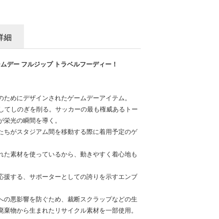
詳細
ームデー フルジップ トラベルフーディー！
のためにデザインされたゲームデーアイテム。
指してしのぎを削る。サッカーの最も権威あるトー
が栄光の瞬間を導く。
たちがスタジアム間を移動する際に着用予定のゲ
れた素材を使っているから、動きやすく着心地も
応援する、サポーターとしての誇りを示すエンブ
への悪影響を防ぐため、裁断スクラップなどの生
廃棄物から生まれたリサイクル素材を一部使用。