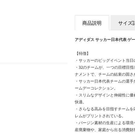
商品説明
サイズ
アディダス サッカー日本代表 ゲ
【特徴】
・サッカーのビッグイベント当日
・32のチームが、一つの目標目
ナメントで、チームの結束の固さ
・サッカー日本代表チームの選手
ームデーコレクション。
・スリムなデザインと伸縮性に優
快適。
・さらなる高みを目指すチームを
レムがプリントされている。
・バージン素材の生産による環境
産廃棄物や、家庭から出る消費財