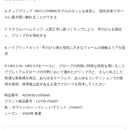
6. チップグリップ - PROとHYBRIDモデルのカットを改良し、指先全体でボー
ルに最大限に触れることができる
7. ラテラルパームラップ - 人間工学に基づくラップにより、手のひらを固定
し、グリップ力を強化する
8. ハイブリッドカット - 手のひら側と指先に大きなフォームの接触エリアを提
供
9. URG 2.0+ - URG 2.0をベースに、グローブの内側に特殊な技術を用いること
でプレミアムグローブの分野において優れたグリップ力と、さらに向上した
快適な装着感を両立。あらゆるサーフェス、あらゆるコンディションでの使
用を推奨。使用後は必ずぬるま湯でグローブを洗浄してください
商品番号
： AD381EU100660
ブランド商品番号
： L5793 JY6307
色
： ホワイト/ルシッドレッド/ブラック（JY6307）
シーズン
： 2026年 春夏