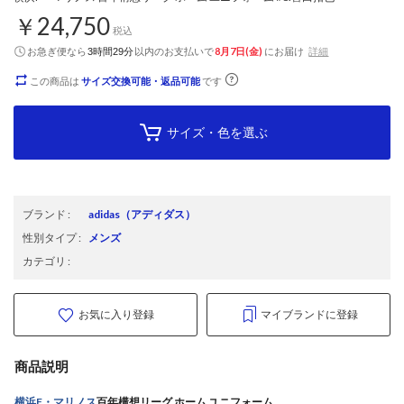
￥24,750
税込
お急ぎ便なら
以内
のお支払いで
8月7日(金)
にお届け
詳細
3時間29分
この商品は
サイズ交換可能・返品可能
です
サイズ・色を選ぶ
ブランド
:
adidas
（アディダス）
性別タイプ
:
メンズ
カテゴリ
:
お気に入り登録
マイブランドに登録
商品説明
横浜F・マリノス
百年構想リーグ ホーム ユニフォーム