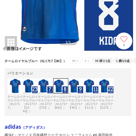
1
/
1
2
チームロイヤルブルー（KL1717【8K】）
XS
×
S
×
M
残り1点
L
残り2点
バリエーション
チームロイ
チームロイ
チームロイ
チームロイ
チームロイ
チームロイ
チームロイ
ヤルブルー
ヤルブルー
ヤルブルー
ヤルブルー
ヤルブルー
ヤルブルー
ヤルブルー
（KL171
（KL1717
（KL1717
（KL1717
（KL1717
（KL1717
（KL1717
7）
【23
【7D】）
【8K】）
【9K】）
【11J】）
【22T】）
M】）
adidas
（アディダス）
横浜F・マリノス 百年構想リーグ ホーム ユニフォーム #8.喜田拓也