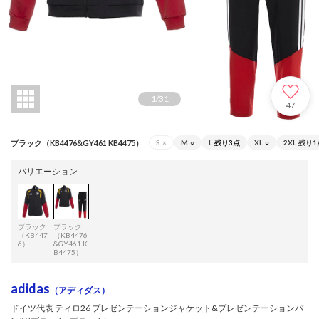
1
/
31
47
ブラック（KB4476&GY461 KB4475）
S
×
M
○
L
残り3点
XL
○
2XL
残り1
バリエーション
ブラック
ブラック
（KB447
（KB4476
6）
&GY461 K
B4475）
adidas
（アディダス）
ドイツ代表 ティロ26 プレゼンテーションジャケット&プレゼンテーションパ