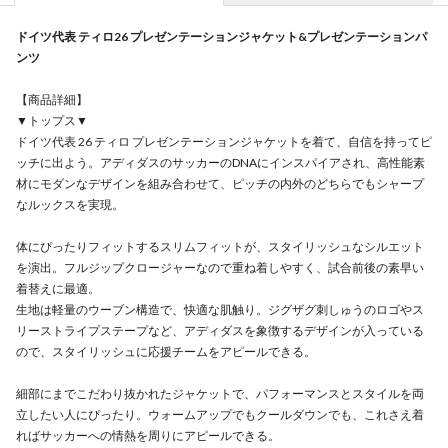
ドイツ代表 ティロ26 プレゼンテーションジャケット&プレゼンテーションパ
ンツ
【商品詳細】
▼トップス▼
ドイツ代表 26 ティロ プレゼンテーションジャケットを着て、自信を持ってピ
ッチに出よう。アディダスのサッカーのDNAにインスパイアされ、高性能素
材にモダンなデザインを組み合わせて、ピッチの内外のどちらでもシャープ
なルックスを実現。
体にぴったりフィットするスリムフィットが、スタイリッシュなシルエット
を演出。フルジップクロージャーなので重ね着しやすく、試合前後の素早い
着替えに最適。
生地は軽量のウーブン構造で、快適な肌触り。ジグザグ刺しゅうのロゴやス
リーストライプステープなど、アディダスを象徴するデザインが入っている
ので、スタイリッシュに応援チームをアピールできる。
細部にまでこだわり抜かれたジャケットで、パフォーマンスとスタイルを両
立したい人にぴったり。ウォームアップでもクールダウンでも、これさえ着
ればサッカーへの情熱を周りにアピールできる。