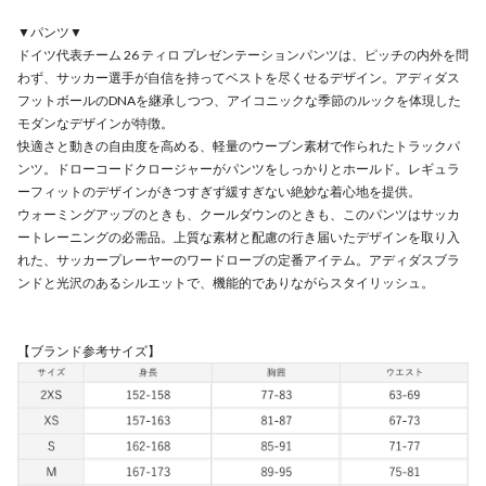
▼パンツ▼
ドイツ代表チーム 26 ティロ プレゼンテーションパンツは、ピッチの内外を問
わず、サッカー選手が自信を持ってベストを尽くせるデザイン。アディダス
フットボールのDNAを継承しつつ、アイコニックな季節のルックを体現した
モダンなデザインが特徴。
快適さと動きの自由度を高める、軽量のウーブン素材で作られたトラックパ
ンツ。ドローコードクロージャーがパンツをしっかりとホールド。レギュラ
ーフィットのデザインがきつすぎず緩すぎない絶妙な着心地を提供。
ウォーミングアップのときも、クールダウンのときも、このパンツはサッカ
ートレーニングの必需品。上質な素材と配慮の行き届いたデザインを取り入
れた、サッカープレーヤーのワードローブの定番アイテム。アディダスブラ
ンドと光沢のあるシルエットで、機能的でありながらスタイリッシュ。
【ブランド参考サイズ】