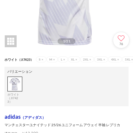
1
/
21
76
ホワイト（JI7423）
S
×
M
×
L
×
XL
×
2XL
×
3XL
×
4XL
×
5XL
×
バリエーション
ホワイト
（JI742
3）
adidas
（アディダス）
マンチェスターユナイテッド 25/26 ユニフォーム アウェイ 半袖 レプリカ