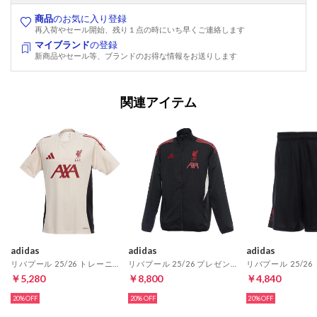
商品
のお気に入り登録
再入荷やセール開始、残り１点の時にいち早くご連絡します
マイブランド
の登録
新商品やセール等、ブランドのお得な情報をお送りします
関連アイテム
adidas
adidas
adidas
リバプール 25/26 トレーニング ジャージー(ホワイト)
リバプール 25/26 プレゼンテーション ジャケット(ブラック)
￥5,280
￥8,800
￥4,840
20%
20%
20%