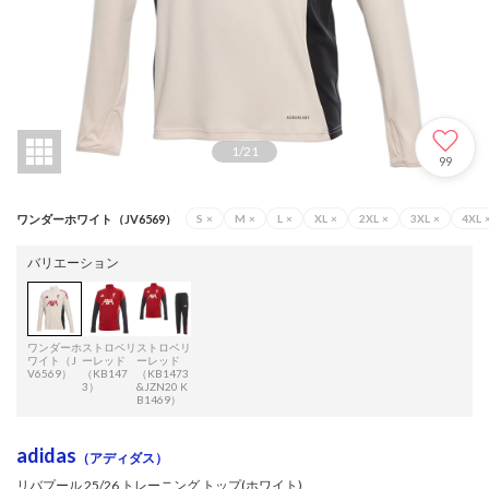
1
/
21
99
ワンダーホワイト（JV6569）
S
×
M
×
L
×
XL
×
2XL
×
3XL
×
4XL
バリエーション
ワンダーホ
ストロベリ
ストロベリ
ワイト（J
ーレッド
ーレッド
V6569）
（KB147
（KB1473
3）
&JZN20 K
B1469）
adidas
（アディダス）
リバプール 25/26 トレーニング トップ(ホワイト)