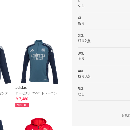
L
なし
XL
あり
2XL
残り2点
3XL
あり
4XL
残り3点
adidas
5XL
アーセナル 25/26 プレゼンテーション ジャケット(ブルー)
アーセナル 25/26 トレーニングトップ(ブルー)
なし
￥7,480
20%
お気