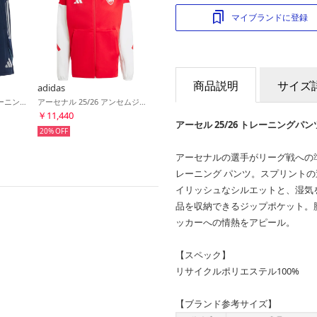
マイブランドに登録
商品説明
サイズ
adidas
アーセナル 25/26 トレーニングショーツ(ネイビー)
アーセナル 25/26 アンセムジャケット(レッド)
￥11,440
アーセル 25/26 トレーニングパン
20%
アーセナルの選手がリーグ戦への準
レーニング パンツ。スプリント
イリッシュなシルエットと、湿気を
品を収納できるジップポケット。
ッカーへの情熱をアピール。
【スペック】
リサイクルポリエステル100%
【ブランド参考サイズ】