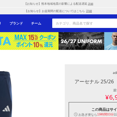
【お知らせ】熊本地域地震の影響による配送遅延
詳細
【お知らせ】お盆期間の配送についてはこちら
詳細
リ
ブランド
チーム
ad
アーセナル 25/2
通
¥
6,
この商品は
サイ
以
お急ぎ便なら
19時間03分