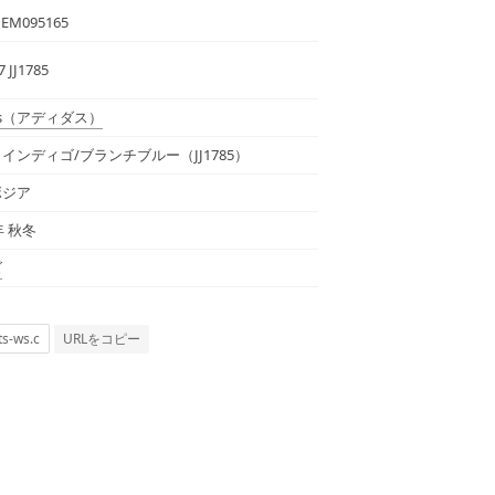
1EM095165
 JJ1785
s
（アディダス）
インディゴ/ブランチブルー（JJ1785）
ボジア
年 秋冬
ズ
URLをコピー