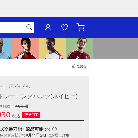
[ 前に戻る ]
idas
（アディダス）
6 トレーニングパンツ(ネイビー)
¥ 9,350
常価格：
930
25%OFF
税込
ズ交換可能・返品可能
です
内
のお支払いで
8月11日(火)
にお届け
詳細