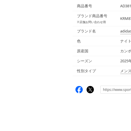
商品番号
AD38
ブランド商品番号
KRM87
※店舗お問い合わせ用
ブランド名
adida
色
ナイト
原産国
カン
シーズン
2025
性別タイプ
メン