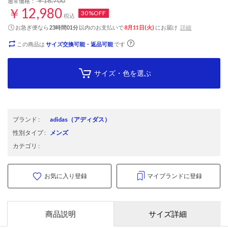
￥18,700
通常価格：
￥12,980
30%OFF
税込
お急ぎ便なら
以内
のお支払いで
8月11日(火)
にお届け
詳細
23時間01分
この商品は
サイズ交換可能・返品可能
です
サイズ・色を選ぶ
ブランド
:
adidas
（アディダス）
性別タイプ
:
メンズ
カテゴリ
:
お気に入り登録
マイブランドに登録
商品説明
サイズ詳細