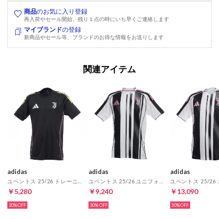
商品
のお気に入り登録
再入荷やセール開始、残り１点の時にいち早くご連絡します
マイブランド
の登録
新商品やセール等、ブランドのお得な情報をお送りします
関連アイテム
adidas
adidas
adidas
ユベントス 25/26 トレーニングジャージー(ブラック)
ユベントス 25/26 ユニフォーム ホーム 半袖 レプリカ
￥5,280
￥9,240
￥13,090
20%
30%
30%