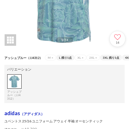
1
/
24
14
アッシュブルー（JJ4312）
M
×
L
残り1点
XL
×
2XL
×
3XL
残り1点
4X
バリエーション
アッシュブ
ルー（JJ4
312）
adidas
（アディダス）
ユベントス 25/26 ユニフォーム アウェイ 半袖 オーセンティック