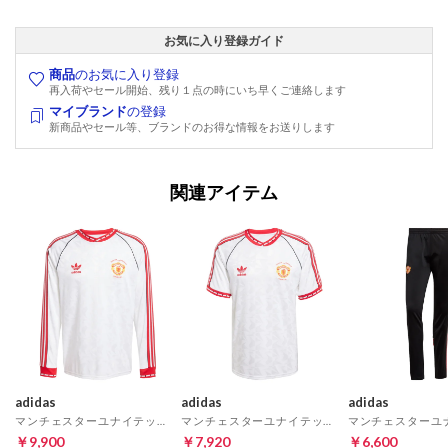
お気に入り登録ガイド
商品
のお気に入り登録
再入荷やセール開始、残り１点の時にいち早くご連絡します
マイブランド
の登録
新商品やセール等、ブランドのお得な情報をお送りします
関連アイテム
adidas
adidas
adidas
マンチェスターユナイテッド BRING BACK 91 アウェイ ユニフォーム 長袖
マンチェスターユナイテッド BRING BACK 91 アウェイ ユニフォーム 半袖
￥9,900
￥7,920
￥6,600