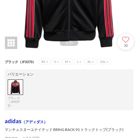
1
/
15
30
ブラック（JF0373）
XS
×
S
×
M
×
L
×
XL
×
2XL
×
バリエーション
ブラック
（JF037
3）
adidas
（アディダス）
マンチェスターユナイテッド BRING BACK 91 トラックトップ(ブラック)