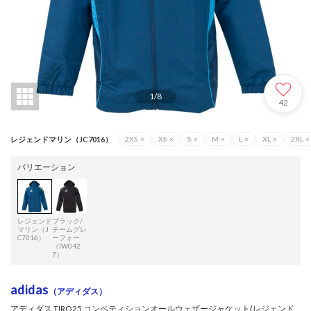
1
/
8
42
レジェンドマリン（JC7016）
2XS
×
XS
×
S
×
M
×
L
×
XL
×
2XL
×
バリエーション
レジェンド
ブラック/
マリン（J
チームグレ
C7016）
ーフォー
（IW042
7）
adidas
（アディダス）
アディダス TIRO25 コンペティションオールウェザージャケット(レジェンド