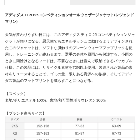
アディダス TIRO25 コンペティションオールウェザージャケット(レジェンド
マリン)
天気が変わりやすい日には、このアディダス ティロ 25 コンペティションジャ
ケットが頼りになる。悪天候でもエネルギッシュに動けるようデザインされ
たこのジャケットは、ソフトな肌触りのプレーンウィーブファブリックを使
用し、トレーニングが終わるまで、選手の身体を風雨から保護する。小雨の
ときに雨除けとなるフードは、不要なときには畳んで収納できるパッカブル
仕様。この製品には、リサイクル素材を70%以上使用。製造された製品の素
材をリユースすることで、ゴミの量、限りある資源への依存、そしてアディ
ダス製品のフットプリントを減らすことにつながる。
【スペック】
表地/ポリエステル100%、裏地/熱可塑性ポリウレタン100%
【ブランド参考サイズ】