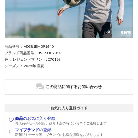
商品番号
： AD381EM091640
ブランド商品番号
： JSJ90 JC7016
色
： レジェンドマリン（JC7016）
シーズン
： 2025年 春夏
この商品に関するお問い合わせ
お気に入り登録ガイド
商品
のお気に入り登録
再入荷やセール開始、残り１点の時にいち早くご連絡します
マイブランド
の登録
新商品やセール等、ブランドのお得な情報をお送りします