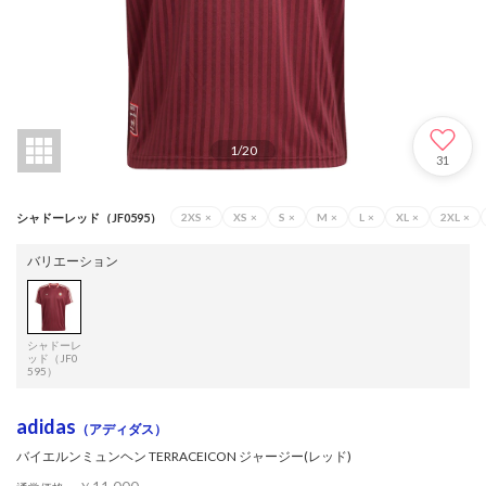
1
/
20
31
シャドーレッド（JF0595）
2XS
×
XS
×
S
×
M
×
L
×
XL
×
2XL
×
バリエーション
シャドーレ
ッド（JF0
595）
adidas
（アディダス）
バイエルンミュンヘン TERRACEICON ジャージー(レッド)