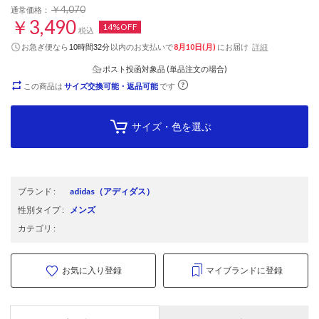
￥4,070
通常価格：
￥3,490
14%OFF
税込
お急ぎ便なら
以内
のお支払いで
8月10日(月)
にお届け
詳細
10時間32分
ポスト投函対象品 (単品注文の場合)
この商品は
サイズ交換可能・返品可能
です
サイズ・色を選ぶ
ブランド
:
adidas
（アディダス）
性別タイプ
:
メンズ
カテゴリ
:
お気に入り登録
マイブランドに登録