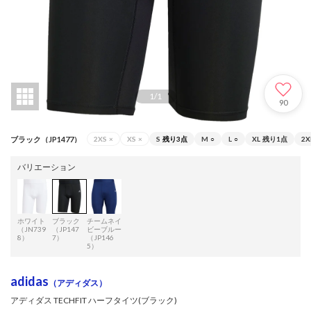
1
/
1
90
ブラック（JP1477）
2XS
×
XS
×
S
残り3点
M
○
L
○
XL
残り1点
2X
バリエーション
ホワイト
ブラック
チームネイ
（JN739
（JP147
ビーブルー
8）
7）
（JP146
5）
adidas
（アディダス）
アディダス TECHFIT ハーフタイツ(ブラック)