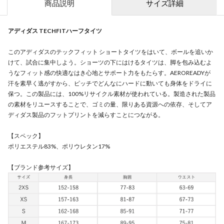
商品説明
サイズ詳細
アディダス TECHFITハーフタイツ
このアディダスのテックフィット ショートタイツをはいて、ボールを追いか
けて、試合に集中しよう。ショーツの下にはけるタイツは、脚を包み込むよ
うなフィット感の快適なはき心地とサポート力をもたらす。AEROREADYが
汗を素早く逃がすから、ピッチでどんなにハードに動いても身体をドライに
保つ。この製品には、100%リサイクル素材が使われている。製造された製品
の素材をリユースすることで、ゴミの量、限りある資源への依存、そしてア
ディダス製品のフットプリントを減らすことにつながる。
【スペック】
ポリエステル83%、ポリウレタン17%
【ブランド参考サイズ】