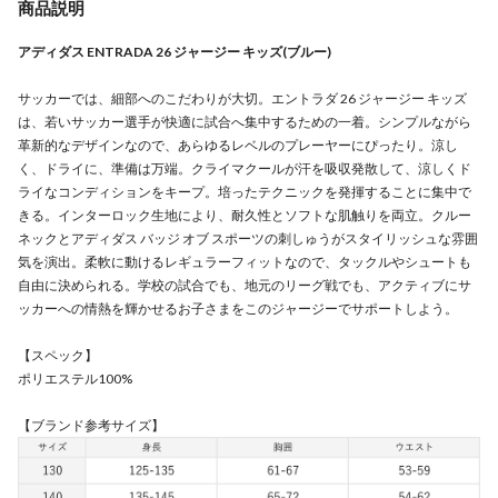
商品説明
アディダス ENTRADA 26 ジャージー キッズ(ブルー)
サッカーでは、細部へのこだわりが大切。エントラダ 26 ジャージー キッズ
は、若いサッカー選手が快適に試合へ集中するための一着。シンプルながら
革新的なデザインなので、あらゆるレベルのプレーヤーにぴったり。涼し
く、ドライに、準備は万端。クライマクールが汗を吸収発散して、涼しくド
ライなコンディションをキープ。培ったテクニックを発揮することに集中で
きる。インターロック生地により、耐久性とソフトな肌触りを両立。クルー
ネックとアディダス バッジ オブ スポーツの刺しゅうがスタイリッシュな雰囲
気を演出。柔軟に動けるレギュラーフィットなので、タックルやシュートも
自由に決められる。学校の試合でも、地元のリーグ戦でも、アクティブにサ
ッカーへの情熱を輝かせるお子さまをこのジャージーでサポートしよう。
【スペック】
ポリエステル100%
【ブランド参考サイズ】