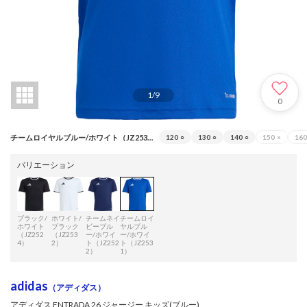
1
/
9
0
チームロイヤルブルー/ホワイト（JZ2531）
120
○
130
○
140
○
150
×
160
バリエーション
ブラック/
ホワイト/
チームネイ
チームロイ
ホワイト
ブラック
ビーブル
ヤルブル
（JZ252
（JZ253
ー/ホワイ
ー/ホワイ
4）
2）
ト（JZ252
ト（JZ253
2）
1）
adidas
（アディダス）
アディダス ENTRADA 26 ジャージー キッズ(ブルー)