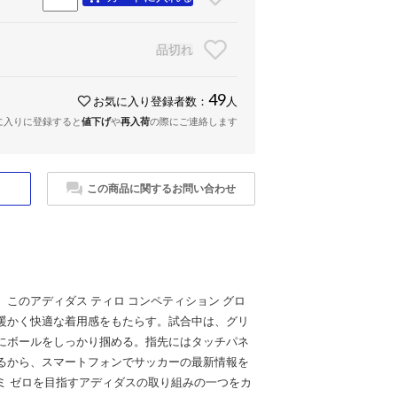
品切れ
49
お気に入り登録者数：
人
に入りに登録すると
値下げ
や
再入荷
の際にご連絡します
この商品に関するお問い合わせ
このアディダス ティロ コンペティション グロ
暖かく快適な着用感をもたらす。試合中は、グリ
にボールをしっかり掴める。指先にはタッチパネ
るから、スマートフォンでサッカーの最新情報を
ミ ゼロを目指すアディダスの取り組みの一つをカ