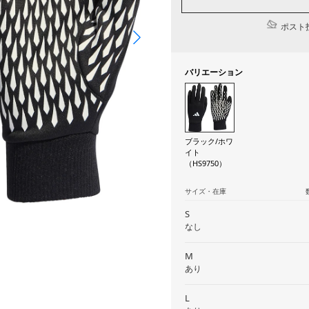
ポスト投
バリエーション
ブラック/ホワ
イト
（HS9750）
サイズ・在庫
S
なし
M
あり
L