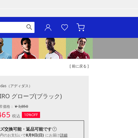
[ 前に戻る ]
idas
（アディダス）
IRO グローブ(ブラック)
¥ 3,850
常価格：
465
10%OFF
税込
ズ交換可能・返品可能
です
内
のお支払いで
8月9日(日)
にお届け
詳細