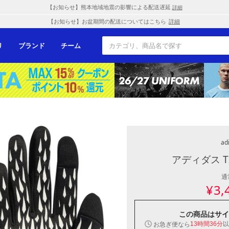
【お知らせ】熊本地域地震の影響による配送遅延
詳細
【お知らせ】お盆期間の配送についてはこちら
詳細
リ
ブランド
チーム
ad
アディダス T
通
¥
3,
この商品は
サイ
以
お急ぎ便なら
13時間36分