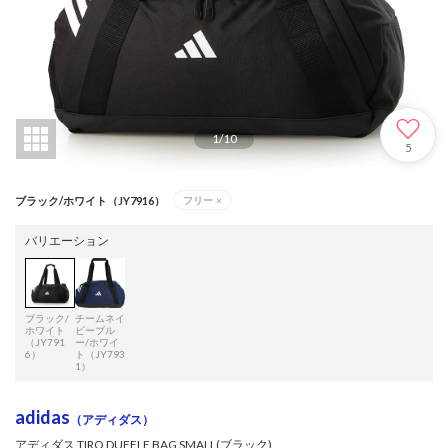
1
/
10
5
ブラック/ホワイト（JY7916）
フリー
×
バリエーション
ブラック/
チームネイ
ホワイト
ビーブル
（JY791
ー/ホワイ
6）
ト（JY793
1）
adidas
（アディダス）
アディダス TIRO DUFFLE BAG SMALL(ブラック)