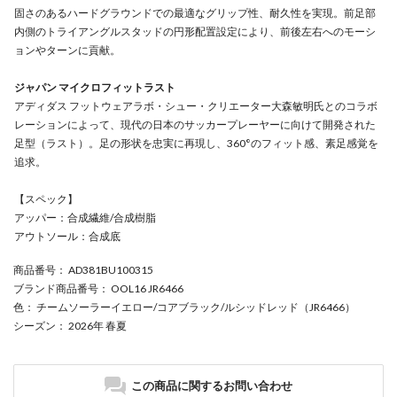
固さのあるハードグラウンドでの最適なグリップ性、耐久性を実現。前足部
内側のトライアングルスタッドの円形配置設定により、前後左右へのモーシ
ョンやターンに貢献。
ジャパン マイクロフィットラスト
アディダス フットウェアラボ・シュー・クリエーター大森敏明氏とのコラボ
レーションによって、現代の日本のサッカープレーヤーに向けて開発された
足型（ラスト）。足の形状を忠実に再現し、360°のフィット感、素足感覚を
追求。
【スペック】
アッパー：合成繊維/合成樹脂
アウトソール：合成底
商品番号
： AD381BU100315
ブランド商品番号
： OOL16 JR6466
色
： チームソーラーイエロー/コアブラック/ルシッドレッド（JR6466）
シーズン
： 2026年 春夏
この商品に関するお問い合わせ