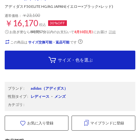
アディダス F50 ELITE HG/AG JAPAN(イエロー×ブラック×レッド)
￥23,100
通常価格：
￥16,170
30%OFF
税込
お急ぎ便なら
以内
のお支払いで
8月10日(月)
にお届け
詳細
8時間57分
この商品は
サイズ交換可能・返品可能
です
サイズ・色を選ぶ
ブランド
:
adidas
（アディダス）
性別タイプ
:
レディース
・
メンズ
カテゴリ
:
お気に入り登録
マイブランドに登録