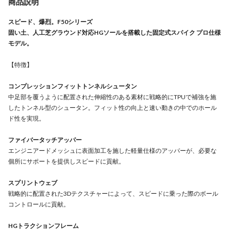
商品説明
スピード、爆烈。F50シリーズ
固い土、人工芝グラウンド対応HGソールを搭載した固定式スパイク プロ仕様
モデル。
【特徴】
コンプレッションフィットトンネルシュータン
中足部を覆うように配置された伸縮性のある素材に戦略的にTPUで補強を施
したトンネル型のシュータン。フィット性の向上と速い動きの中でのホール
ド性を実現。
ファイバータッチアッパー
エンジニアードメッシュに表面加工を施した軽量仕様のアッパーが、必要な
個所にサポートを提供しスピードに貢献。
スプリントウェブ
戦略的に配置された3Dテクスチャーによって、スピードに乗った際のボール
コントロールに貢献。
HGトラクションフレーム