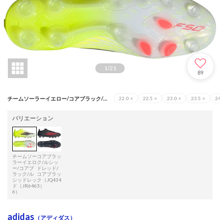
1
/
21
89
チームソーラーイエロー/コアブラック/ルシッドレッド（JR6466）
22.0
×
22.5
×
23.0
×
23.5
×
24
バリエーション
チームソー
コアブラッ
ラーイエロ
ク/ルシッ
ー/コアブ
ドレッド/
ラック/ル
コアブラッ
シッドレッ
ク（JQ434
ド（JR646
3）
6）
adidas
（アディダス）