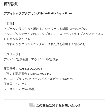
商品説明
アディレッタ アクア サンダル / Adilette Aqua Slides
【特徴】
・プールの後にさっと履ける、シャワーにも対応したサンダル。
・シンプルなデザインのスリップオンに、スリーストライプスがアディダス
らしさを際立たせる。
・やわらかなクッショニングが、疲れた足を心地よく包み込む。
【スペック】
アッパー/合成樹脂、アウトソール/合成底
商品番号
： AD381BU100093
ブランド商品番号
： DBF11 HQ2449
色
： コアブラック/グリーン/ピュアルビー（HQ2449）
原産国
： ベトナム
シーズン
： 2026年 春夏
この商品に関するお問い合わせ