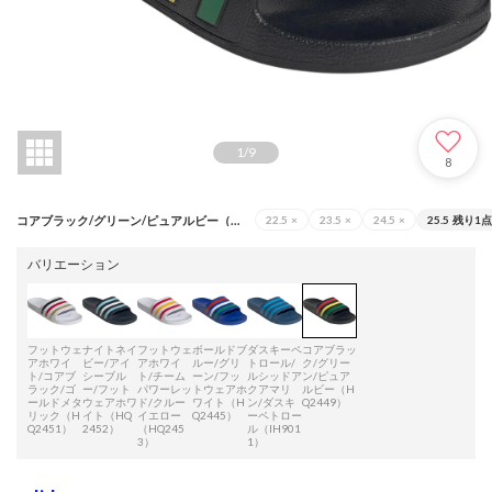
1
/
9
8
コアブラック/グリーン/ピュアルビー（HQ2449）
22.5
×
23.5
×
24.5
×
25.5
残り1点
バリエーション
フットウェ
ナイトネイ
フットウェ
ボールドブ
ダスキーペ
コアブラッ
アホワイ
ビー/アイ
アホワイ
ルー/グリ
トロール/
ク/グリー
ト/コアブ
シーブル
ト/チーム
ーン/フッ
ルシッドア
ン/ピュア
ラック/ゴ
ー/フット
パワーレッ
トウェアホ
クアマリ
ルビー（H
ールドメタ
ウェアホワ
ド/クルー
ワイト（H
ン/ダスキ
Q2449）
リック（H
イト（HQ
イエロー
Q2445）
ーペトロー
Q2451）
2452）
（HQ245
ル（IH901
3）
1）