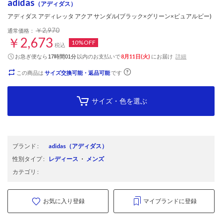
adidas
（アディダス）
アディダス アディレッタ アクア サンダル(ブラック×グリーン×ピュアルビー)
￥2,970
通常価格：
￥2,673
10%OFF
税込
お急ぎ便なら
以内
のお支払いで
8月11日(火)
にお届け
詳細
17時間01分
この商品は
サイズ交換可能・返品可能
です
サイズ・色を選ぶ
ブランド
:
adidas
（アディダス）
性別タイプ
:
レディース
・
メンズ
カテゴリ
:
お気に入り登録
マイブランドに登録