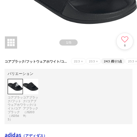
1
/
8
6
コアブラック/フットウェアホワイト/コアブラック（JS3565）
22.5
×
23.5
×
24.5
残り1点
25.5
×
バリエーション
コアブラッ
コアブラッ
ク/フット
ク/コアブ
ウェアホワ
ラック/コ
イト/コア
アブラック
ブラック
（JS203
（JS356
9）
5）
adidas
（アディダス）