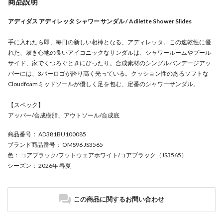
商品説明
アディダス アディレッタ シャワー サンダル / Adilette Shower Slides
手に入れたら即、毎日の新しい相棒となる、アディレッタ。この速乾性に優
れた、履き心地の良いアイコニックなサンダルは、シャワールームやプール
サイド、家でくつろぐときにぴったり。合成素材のシングルバンデージアッ
パーには、3バーロゴが誇り高く光っている。クッション性のあるソフトな
Cloudfoamミッドソールが優しく足を包む、定番のシャワーサンダル。
【スペック】
アッパー/合成樹脂、アウトソール/合成底
商品番号
： AD381BU100085
ブランド商品番号
： OMS96 JS3565
色
： コアブラック/フットウェアホワイト/コアブラック（JS3565）
シーズン
： 2026年 春夏
この商品に関するお問い合わせ