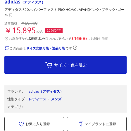
adidas
（アディダス）
アディダス F50 ハイパーファスト PRO HG/AG JAPAN(ピンク×ブラック×ゴー
ルド)
￥18,700
通常価格：
￥15,895
15%OFF
税込
お急ぎ便なら
以内
のお支払いで
8月9日(日)
にお届け
詳細
22時間21分
この商品は
サイズ交換可能・返品可能
です
サイズ・色を選ぶ
ブランド
:
adidas
（アディダス）
性別タイプ
:
レディース
・
メンズ
カテゴリ
:
お気に入り登録
マイブランドに登録