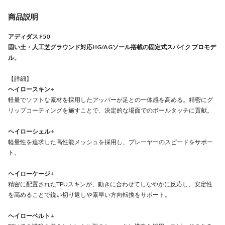
商品説明
アディダス F50
固い土・人工芝グラウンド対応HG/AGソール搭載の固定式スパイク プロモデ
ル。
【詳細】
ヘイロースキン+
軽量でソフトな素材を採用したアッパーが足との一体感を高める。精密にグ
リップコーティングを施すことで、決定的な場面でのボールタッチに貢献。
ヘイローシェル+
軽量性を追求した高性能メッシュを採用し、プレーヤーのスピードをサポー
ト。
ヘイローケージ+
精密に配置されたTPUスキンが、動きに合わせてしなやかに反応し、安定性
を高めることで鋭い切り返しや素早い方向転換をサポート。
ヘイローベルト+