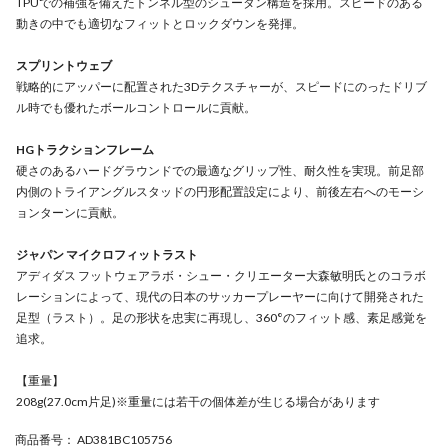
TPUでの補強を備えたトンネル型のシュータン構造を採用。スピードのある
動きの中でも適切なフィットとロックダウンを発揮。
スプリントウェブ
戦略的にアッパーに配置された3Dテクスチャーが、スピードにのったドリブ
ル時でも優れたボールコントロールに貢献。
HGトラクションフレーム
硬さのあるハードグラウンドでの最適なグリップ性、耐久性を実現。前足部
内側のトライアングルスタッドの円形配置設定により、前後左右へのモーシ
ョンターンに貢献。
ジャパン マイクロフィットラスト
アディダス フットウェアラボ・シュー・クリエーター大森敏明氏とのコラボ
レーションによって、現代の日本のサッカープレーヤーに向けて開発された
足型（ラスト）。足の形状を忠実に再現し、360°のフィット感、素足感覚を
追求。
【重量】
208g(27.0cm片足)※重量には若干の個体差が生じる場合があります
商品番号
： AD381BC105756