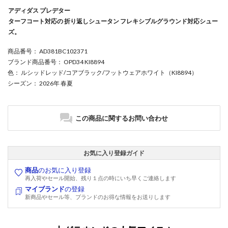
アディダス プレデター
ターフコート対応の 折り返しシュータン フレキシブルグラウンド対応シュー
ズ。
商品番号
： AD381BC102371
ブランド商品番号
： OPD34 KI8894
色
： ルシッドレッド/コアブラック/フットウェアホワイト（KI8894）
シーズン
： 2026年 春夏
この商品に関するお問い合わせ
お気に入り登録ガイド
商品
のお気に入り登録
再入荷やセール開始、残り１点の時にいち早くご連絡します
マイブランド
の登録
新商品やセール等、ブランドのお得な情報をお送りします