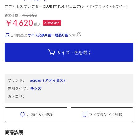
アディダス プレデター CLUB FT FxG ジュニア(レッド×ブラック×ホワイト)
￥6,600
通常価格：
￥4,620
30%OFF
税込
この商品は
サイズ交換可能・返品可能
です
サイズ・色を選ぶ
ブランド
:
adidas
（アディダス）
性別タイプ
:
キッズ
カテゴリ
:
お気に入り登録
マイブランドに登録
商品説明