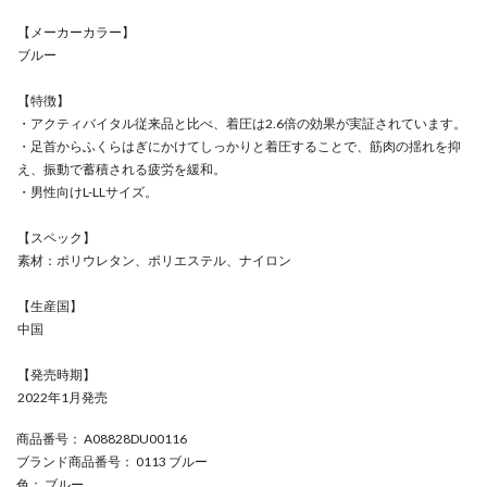
【メーカーカラー】
ブルー
【特徴】
・アクティバイタル従来品と比べ、着圧は2.6倍の効果が実証されています。
・足首からふくらはぎにかけてしっかりと着圧することで、筋肉の揺れを抑
え、振動で蓄積される疲労を緩和。
・男性向けL-LLサイズ。
【スペック】
素材：ポリウレタン、ポリエステル、ナイロン
【生産国】
中国
【発売時期】
2022年1月発売
商品番号
： A08828DU00116
ブランド商品番号
： 0113 ブルー
色
： ブルー