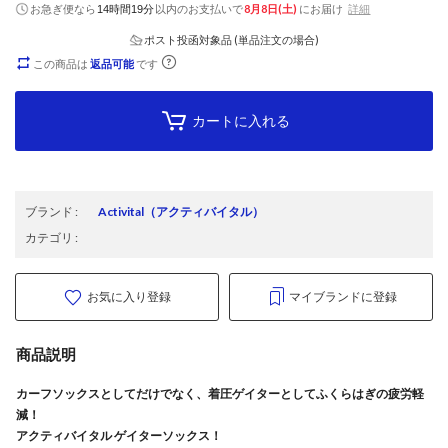
お急ぎ便なら
以内
のお支払いで
8月8日(土)
にお届け
詳細
14時間19分
ポスト投函対象品 (単品注文の場合)
この商品は
返品可能
です
カートに入れる
ブランド
:
Activital
（アクティバイタル）
カテゴリ
:
お気に入り登録
マイブランドに登録
商品説明
カーフソックスとしてだけでなく、着圧ゲイターとしてふくらはぎの疲労軽
減！
アクティバイタル ゲイターソックス！