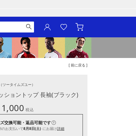
[ 前に戻る ]
（ツータイムズユー）
レッショントップ 長袖(ブラック)
11,000
税込
ズ交換可能・返品可能
です
内
のお支払いで
8月8日(土)
にお届け
詳細