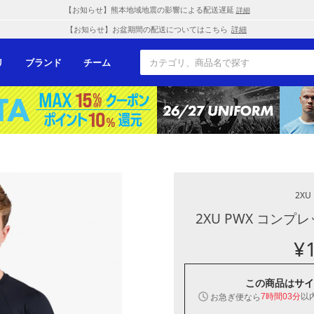
【お知らせ】熊本地域地震の影響による配送遅延
詳細
【お知らせ】お盆期間の配送についてはこちら
詳細
リ
ブランド
チーム
2XU
2XU PWX コンプ
¥
この商品は
サイ
以
お急ぎ便なら
7時間03分