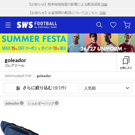
【お知らせ】熊本地域地震の影響による配送遅延
詳細
【お知らせ】お盆期間の配送についてはこちら
詳細
goleador
ゴレアドール
お気に入り
SWS football TOP
goleador
さらに絞り込む
(全1件)
goleador
ショルダーバッグ