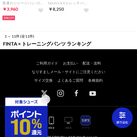
普通のジャージパンツ(ネイビー)
tecnicoストレッチパンツ(ブラック)
￥3,960
￥8,250
20%
1 ～ 11件 (全11件)
FINTA × トレーニングパンツ ランキング
ご利用ガイド
お支払い
配送・送料
なりすましメール・サイトにご注意ください
サイズ交換
よくあるご質問
各種規約
WEB
WEB
アプリ