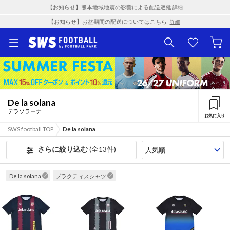
【お知らせ】熊本地域地震の影響による配送遅延
詳細
【お知らせ】お盆期間の配送についてはこちら
詳細
De la solana
デラソラーナ
お気に入り
SWS football TOP
De la solana
さらに絞り込む
(全13件)
De la solana
プラクティスシャツ