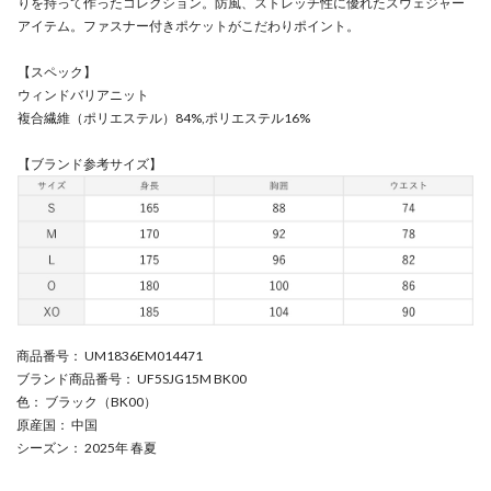
りを持って作ったコレクション。防風、ストレッチ性に優れたスウェジャー
アイテム。ファスナー付きポケットがこだわりポイント。
【スペック】
ウィンドバリアニット
複合繊維（ポリエステル）84%,ポリエステル16%
【ブランド参考サイズ】
商品番号
： UM1836EM014471
ブランド商品番号
： UF5SJG15M BK00
色
： ブラック（BK00）
原産国
： 中国
シーズン
： 2025年 春夏