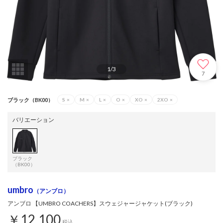
1
/
3
7
ブラック（BK00）
S
×
M
×
L
×
O
×
XO
×
2XO
×
バリエーション
ブラック
（BK00）
umbro
（アンブロ）
アンブロ 【UMBRO COACHERS】スウェジャージャケット(ブラック)
￥12,100
税込