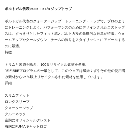
ポルトガル代表 2025 TR 1/4 ジップトップ
ポルトガル代表のクォータージップ・トレーニング・トップで、プロのよう
にトレーニングしよう。パフォーマンスのためにデザインされたこのトップ
スは、すっきりとしたフィット感とポルトガルの象徴的な紋章が特徴。ウォ
ームアップやクールダウン、チームの誇りをスタイリッシュにアピールする
のに最適。
特徴
トリムと装飾を除き、100％リサイクル素材を使用。
RE:FIBREプログラムの一環として、このウェアは繊維くずやその他の使用済
み素材から95％以上リサイクルされた素材を使用しています。
詳細
スリムフィット
ロングスリーブ
クォータージップ
クルーネック
左胸にオフィシャルクレスト
右胸にPUMAキャットロゴ