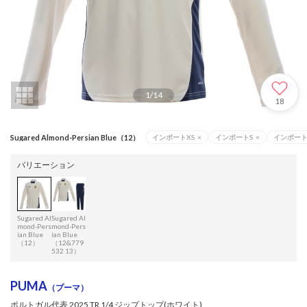
1
/
14
18
Sugared Almond-Persian Blue（12）
インポートXS
×
インポートS
×
インポー
バリエーション
Sugared Al
Sugared Al
mond-Pers
mond-Pers
ian Blue
ian Blue
（12）
（12&779
532 13）
PUMA
（プーマ）
ポルトガル代表 2025 TR 1/4 ジップトップ(ホワイト)