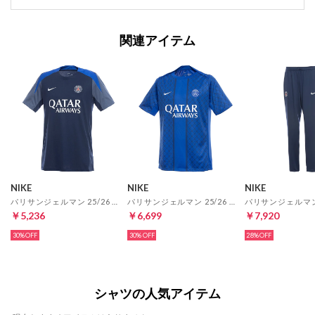
関連アイテム
NIKE
NIKE
NIKE
パリサンジェルマン 25/26 Dri-FIT ストライク トップ 半袖(ネイビー)
パリサンジェルマン 25/26 Dri-FIT アカデミープロ プレマッチトップ 半袖(ブルー)
￥5,236
￥6,699
￥7,920
30%
30%
28%
シャツの人気アイテム