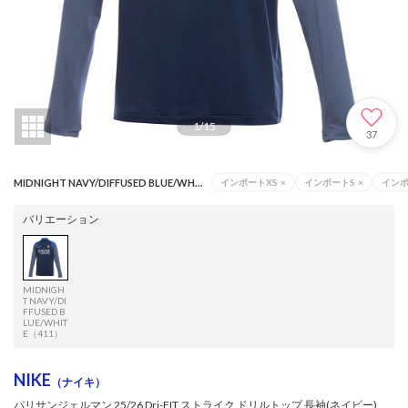
1
/
15
37
MIDNIGHT NAVY/DIFFUSED BLUE/WHITE（411）
インポートXS
×
インポートS
×
イン
バリエーション
MIDNIGH
T NAVY/DI
FFUSED B
LUE/WHIT
E（411）
NIKE
（ナイキ）
パリサンジェルマン 25/26 Dri-FIT ストライク ドリルトップ 長袖(ネイビー)