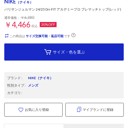
NIKE
（ナイキ）
パリサンジェルマン 24/25 Dri-FIT アカデミープロ プレマッチトップ(レッド)
￥6,380
通常価格：
￥4,466
30%OFF
税込
この商品は
サイズ交換可能・返品可能
です
サイズ・色を選ぶ
ブランド
:
NIKE
（ナイキ）
性別タイプ
:
メンズ
カテゴリ
:
お気に入り登録
マイブランドに登録