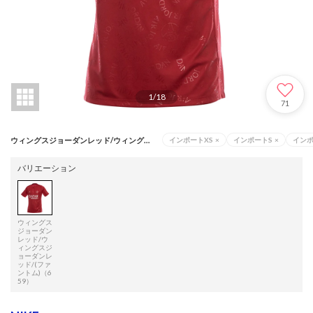
1
/
18
71
ウィングスジョーダンレッド/ウィングスジョーダンレッド/(ファントム)（659）
インポートXS
×
インポートS
×
イン
バリエーション
ウィングス
ジョーダン
レッド/ウ
ィングスジ
ョーダンレ
ッド/(ファ
ントム)（6
59）