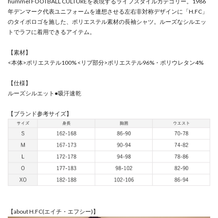
hummel FOOTBALL CULTUREを表現するライフスタイルカテゴリー。1986
年デンマーク代表ユニフォームを連想させる左右非対称デザインに「H.FC」
のタイポロゴを施した、ポリエステル素材の長袖シャツ。ルーズなシルエッ
トでラフに着用できるアイテム。
【素材】
<本体>ポリエステル100% <リブ部分>ポリエステル96%・ポリウレタン4%
【仕様】
ルーズシルエット●吸汗速乾
【ブランド参考サイズ】
【about H.FC(エイチ・エフシー)】