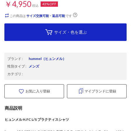
￥4,950
43%OFF
税込
この商品は
サイズ交換可能・返品可能
です
サイズ・色を選ぶ
ブランド
:
hummel
（ヒュンメル）
性別タイプ
:
メンズ
カテゴリ
:
お気に入り登録
マイブランドに登録
商品説明
ヒュンメル H.FC L/S プラクティスシャツ