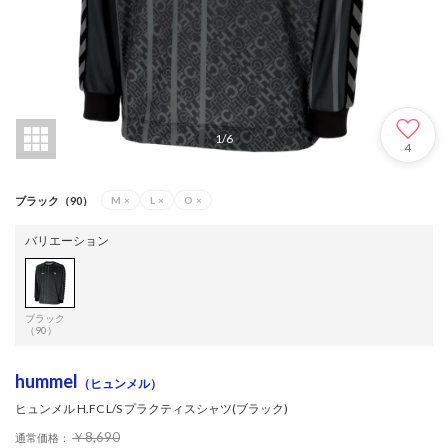
1
/
6
4
ブラック（90）
M
×
L
×
O
×
バリエーション
ブラック
（90）
hummel
（ヒュンメル）
ヒュンメル H.FC L/S プラクティスシャツ(ブラック)
￥8,690
通常価格：