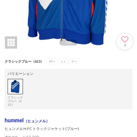
1
/
6
3
クラシックブルー（613）
M
×
L
×
O
×
バリエーション
クラシック
ブルー（6
13）
hummel
（ヒュンメル）
ヒュンメル H.FC トラックジャケット(ブルー)