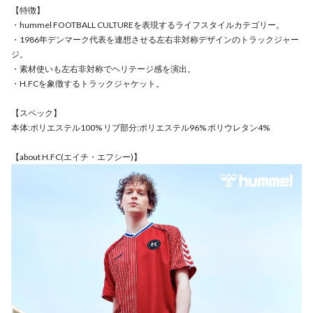
【特徴】
・hummel FOOTBALL CULTUREを表現するライフスタイルカテゴリー。
・1986年デンマーク代表を連想させる左右非対称デザインのトラックジャー
ジ。
・素材使いも左右非対称でヘリテージ感を演出。
・H.FCを象徴するトラックジャケット。
【スペック】
本体:ポリエステル100% リブ部分:ポリエステル96% ポリウレタン4%
【about H.FC(エイチ・エフシー)】