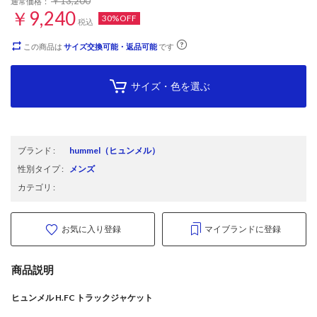
￥13,200
通常価格：
￥9,240
30%OFF
税込
この商品は
サイズ交換可能・返品可能
です
サイズ・色を選ぶ
ブランド
:
hummel
（ヒュンメル）
性別タイプ
:
メンズ
カテゴリ
:
お気に入り登録
マイブランドに登録
商品説明
ヒュンメル H.FC トラックジャケット