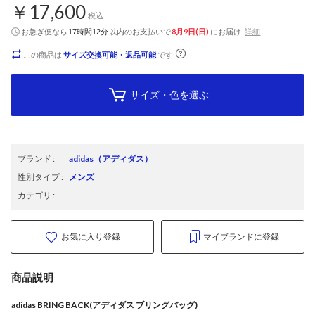
￥17,600
税込
お急ぎ便なら
以内
のお支払いで
8月9日(日)
にお届け
詳細
17時間12分
この商品は
サイズ交換可能・返品可能
です
サイズ・色を選ぶ
ブランド
:
adidas
（アディダス）
性別タイプ
:
メンズ
カテゴリ
:
お気に入り登録
マイブランドに登録
商品説明
adidas BRING BACK(アディダス ブリングバッグ)