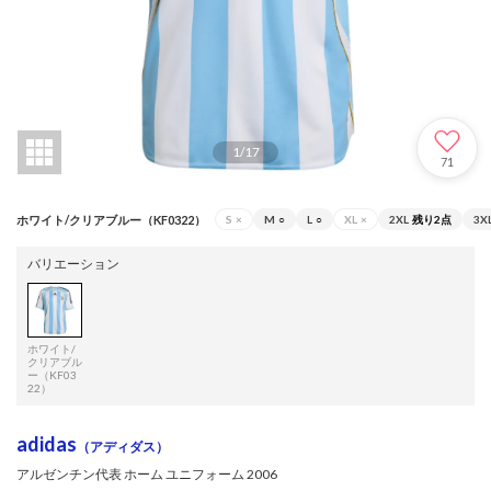
1
/
17
71
ホワイト/クリアブルー（KF0322）
S
×
M
○
L
○
XL
×
2XL
残り2点
3X
バリエーション
ホワイト/
クリアブル
ー（KF03
22）
adidas
（アディダス）
アルゼンチン代表 ホーム ユニフォーム 2006