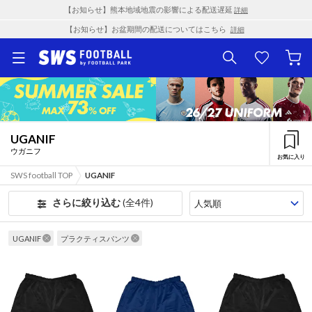
【お知らせ】熊本地域地震の影響による配送遅延
詳細
【お知らせ】お盆期間の配送についてはこちら
詳細
UGANIF
ウガニフ
お気に入り
SWS football TOP
UGANIF
さらに絞り込む
(全4件)
UGANIF
プラクティスパンツ