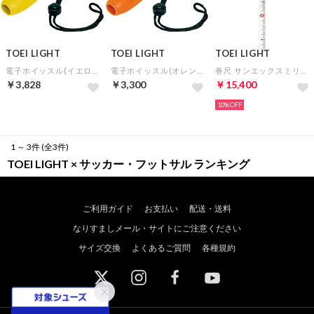
TOEI LIGHT
TOEI LIGHT
TOEI LIGHT
電子ホイッスル(イエロー)
電子ホイッスル(オレンジ)
巻尺 サンエックスミリオン100
￥3,828
￥3,300
￥15,400
10%
1 ～ 3件 (全3件)
TOEI LIGHT × サッカー・フットサル ランキング
ご利用ガイド
お支払い
配送・送料
なりすましメール・サイトにご注意ください
サイズ交換
よくあるご質問
各種規約