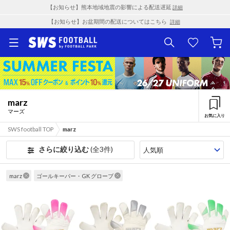
【お知らせ】熊本地域地震の影響による配送遅延
詳細
【お知らせ】お盆期間の配送についてはこちら
詳細
marz
マーズ
お気に入り
SWS football TOP
marz
さらに絞り込む
(全3件)
marz
ゴールキーパー・GK グローブ