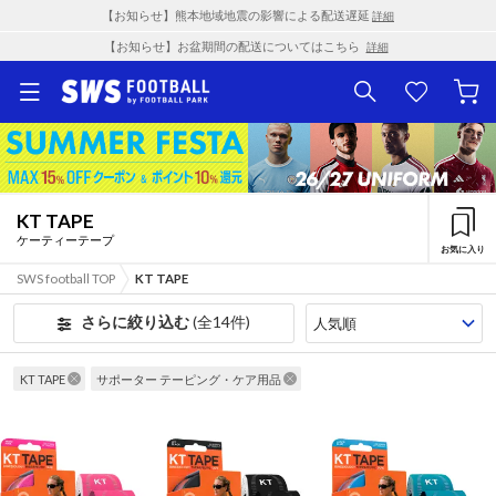
【お知らせ】熊本地域地震の影響による配送遅延
詳細
【お知らせ】お盆期間の配送についてはこちら
詳細
KT TAPE
ケーティーテープ
お気に入り
SWS football TOP
KT TAPE
さらに絞り込む
(全14件)
KT TAPE
サポーター テーピング・ケア用品