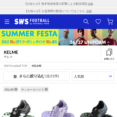
【お知らせ】熊本地域地震の影響による配送遅延
詳細
【お知らせ】お盆期間の配送についてはこちら
詳細
KELME
ケレメ
お気に入り
SWS football TOP
KELME
さらに絞り込む
(全21件)
KELME
サッカースパイク