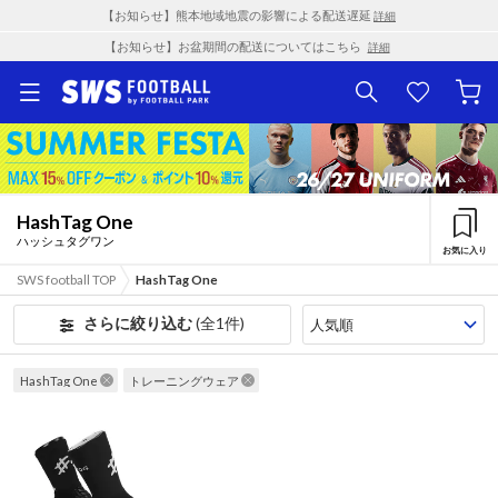
【お知らせ】熊本地域地震の影響による配送遅延
詳細
【お知らせ】お盆期間の配送についてはこちら
詳細
HashTag One
ハッシュタグワン
お気に入り
SWS football TOP
HashTag One
さらに絞り込む
(全1件)
HashTag One
トレーニングウェア