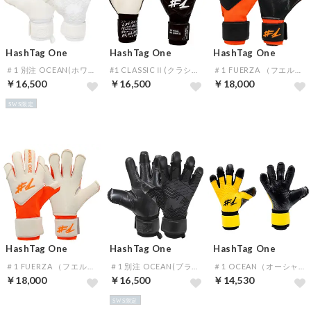
HashTag One
HashTag One
HashTag One
＃1 別注 OCEAN(ホワイト)
#1 CLASSICⅡ(クラシック2)(ブラック)【★オリジナルGKグローブケース特典★】
＃1 FUERZA （フエルザ）(ブラック×オレンジ)
￥16,500
￥16,500
￥18,000
SWS限定
HashTag One
HashTag One
HashTag One
＃1 FUERZA （フエルザ）(ホワイト×オレンジ)
＃1 別注 OCEAN(ブラック)
＃1 OCEAN（オーシャン）(イエロー×ブラック)
￥18,000
￥16,500
￥14,530
SWS限定