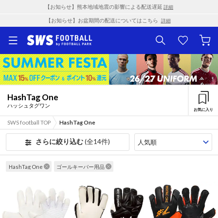
【お知らせ】熊本地域地震の影響による配送遅延
詳細
【お知らせ】お盆期間の配送についてはこちら
詳細
HashTag One
ハッシュタグワン
お気に入り
SWS football TOP
HashTag One
さらに絞り込む
(全14件)
HashTag One
ゴールキーパー用品