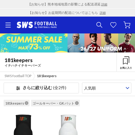
【お知らせ】熊本地域地震の影響による配送遅延
詳細
【お知らせ】お盆期間の配送についてはこちら
詳細
181keepers
イチハチイチキーパーズ
お気に入り
SWS football TOP
181keepers
さらに絞り込む
(全2件)
181keepers
ゴールキーパー・GK パット